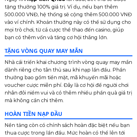
tặng thưởng 100% giá trị. Ví dụ, nếu bạn thêm
500.000 VNĐ, hệ thống sẽ cộng thêm 500.000 VNĐ
vào ví chính. Khoản thưởng này có thể sử dụng cho
mọi trò chơi, từ cá cược thể thao đến casino, giúp
bạn có thêm vốn và tăng cơ hội thắng lớn.
TẶNG VÒNG QUAY MAY MẮN
Nhà cái triển khai chương trình vòng quay may mắn
dành riêng cho tân thủ sau khi nạp lần đầu. Phần
thưởng bao gồm tiền mặt, mã khuyến mãi hoặc
voucher cược miễn phí. Đây là cơ hội để người chơi
nhân đôi niềm vui và có thêm nhiều phần quà giá trị
mà không cần chi thêm.
HOÀN TIỀN NẠP ĐẦU
Nền tảng còn có chính sách hoàn đặc biệt nếu bạn
thua cược trong lần đầu. Mức hoàn có thể lên tới