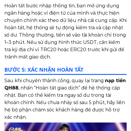
Hoàn tất bước nhập thông tin, bạn mở ứng dụng
ngân hàng hoặc ví điện tử của mình và thực hiện
chuyển chính xác theo dữ liệu nhà cái cung cấp. Khi
hoàn tất, hệ thống sẽ tự động kiểm tra và cập nhật
số dư. Thông thường, tiền sẽ vào tài khoản chỉ trong
1–3 phút. Nếu sử dụng hình thức USDT, cần kiểm
tra kỹ địa chỉ ví TRC20 hoặc ERC20 trước khi gửi để
tránh mất giao dịch.
BƯỚC 5: XÁC NHẬN HOÀN TẤT
Sau khi chuyển thành công, quay lại trang
nạp tiền
QH88
, nhấn “Hoàn tất giao dịch” để hệ thống cập
nhật. Bạn có thể kiểm tra ngay số dư trong tài
khoản chính. Nếu chưa nhảy số sau 5 phút, hãy liên
hệ bộ phận chăm sóc khách hàng để được hỗ trợ
xác nhận.