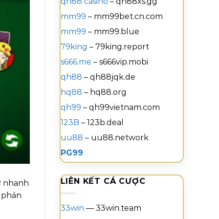
qh88 casino
– qh88xs.gg
mm99
– mm99bet.cn.com
mm99
– mm99.blue
79king
– 79king.report
s666.me
– s666vip.mobi
qh88
– qh88jqk.de
hq88
– hq88.org
qh99
– qh99vietnam.com
123B
– 123b.deal
uu88
– uu88.network
PG99
LIÊN KẾT CÁ CƯỢC
sự nhanh
g phản
33win
— 33win.team