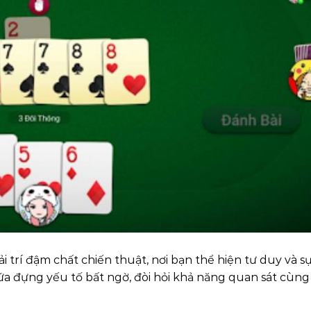
 trí đậm chất chiến thuật, nơi bạn thể hiện tư duy và 
ứa đựng yếu tố bất ngờ, đòi hỏi khả năng quan sát cùn