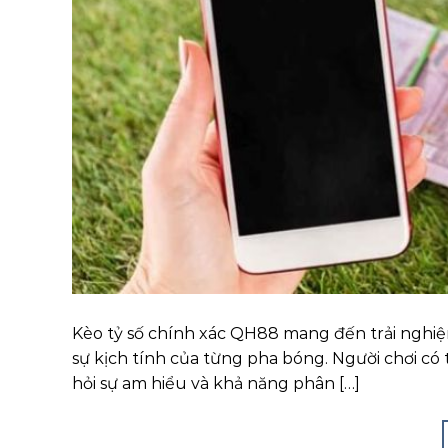
Kèo tỷ số chính xác QH88 mang đến trải nghi
sự kịch tính của từng pha bóng. Người chơi có t
hỏi sự am hiểu và khả năng phân […]