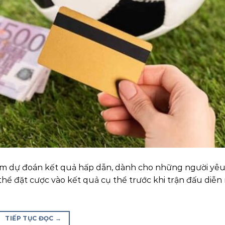
ệm dự đoán kết quả hấp dẫn, dành cho những người yêu
hể đặt cược vào kết quả cụ thể trước khi trận đấu diễn r
TIẾP TỤC ĐỌC
→