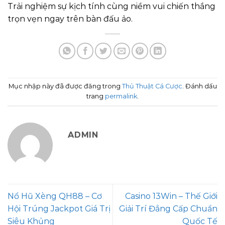
Trải nghiệm sự kịch tính cùng niềm vui chiến thắng
trọn vẹn ngay trên bàn đấu ảo.
Mục nhập này đã được đăng trong
Thủ Thuật Cá Cược
. Đánh dấu
trang
permalink
.
ADMIN
Nổ Hũ Xèng QH88 – Cơ
Casino 13Win – Thế Giới
Hội Trúng Jackpot Giá Trị
Giải Trí Đẳng Cấp Chuẩn
Siêu Khủng
Quốc Tế