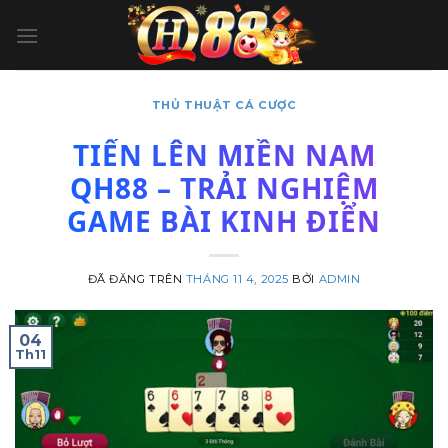
Chuyển
đến
nội
dung
THỦ THUẬT CÁ CƯỢC
TIẾN LÊN MIỀN NAM
QH88 – TRẢI NGHIỆM
GAME BÀI KINH ĐIỂN
ĐÃ ĐĂNG TRÊN
THÁNG 11 4, 2025
BỞI
ADMIN
04
Th11