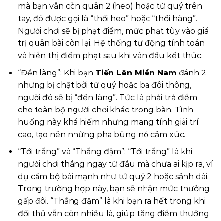
mà bạn vẫn còn quân 2 (heo) hoặc tứ quý trên
tay, đó được gọi là “thối heo” hoặc “thối hàng”.
Người chơi sẽ bị phạt điểm, mức phạt tùy vào giá
trị quân bài còn lại. Hệ thống tự động tính toán
và hiển thị điểm phạt sau khi ván đấu kết thúc.
“Đền làng”: Khi bạn
Tiến Lên Miền Nam
đánh 2
nhưng bị chặt bởi tứ quý hoặc ba đôi thông,
người đó sẽ bị “đền làng”. Tức là phải trả điểm
cho toàn bộ người chơi khác trong bàn. Tình
huống này khá hiếm nhưng mang tính giải trí
cao, tạo nên những pha bùng nổ cảm xúc.
“Tới trắng” và “Thắng đậm”: “Tới trắng” là khi
người chơi thắng ngay từ đầu mà chưa ai kịp ra, ví
dụ cầm bộ bài mạnh như tứ quý 2 hoặc sảnh dài.
Trong trường hợp này, bạn sẽ nhận mức thưởng
gấp đôi. “Thắng đậm” là khi bạn ra hết trong khi
đối thủ vẫn còn nhiều lá, giúp tăng điểm thưởng