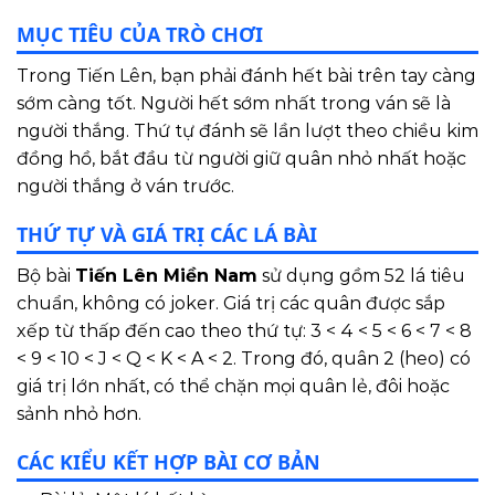
MỤC TIÊU CỦA TRÒ CHƠI
Trong Tiến Lên, bạn phải đánh hết bài trên tay càng
sớm càng tốt. Người hết sớm nhất trong ván sẽ là
người thắng. Thứ tự đánh sẽ lần lượt theo chiều kim
đồng hồ, bắt đầu từ người giữ quân nhỏ nhất hoặc
người thắng ở ván trước.
THỨ TỰ VÀ GIÁ TRỊ CÁC LÁ BÀI
Bộ bài
Tiến Lên Miền Nam
sử dụng gồm 52 lá tiêu
chuẩn, không có joker. Giá trị các quân được sắp
xếp từ thấp đến cao theo thứ tự: 3 < 4 < 5 < 6 < 7 < 8
< 9 < 10 < J < Q < K < A < 2. Trong đó, quân 2 (heo) có
giá trị lớn nhất, có thể chặn mọi quân lẻ, đôi hoặc
sảnh nhỏ hơn.
CÁC KIỂU KẾT HỢP BÀI CƠ BẢN