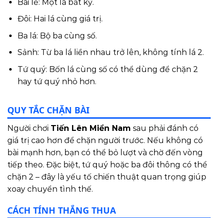
Bài lẻ: Một lá bất kỳ.
Đôi: Hai lá cùng giá trị.
Ba lá: Bộ ba cùng số.
Sảnh: Từ ba lá liền nhau trở lên, không tính lá 2.
Tứ quý: Bốn lá cùng số có thể dùng để chặn 2
hay tứ quý nhỏ hơn.
QUY TẮC CHẶN BÀI
Người chơi
Tiến Lên Miền Nam
sau phải đánh có
giá trị cao hơn để chặn người trước. Nếu không có
bài mạnh hơn, bạn có thể bỏ lượt và chờ đến vòng
tiếp theo. Đặc biệt, tứ quý hoặc ba đôi thông có thể
chặn 2 – đây là yếu tố chiến thuật quan trọng giúp
xoay chuyển tình thế.
CÁCH TÍNH THẮNG THUA