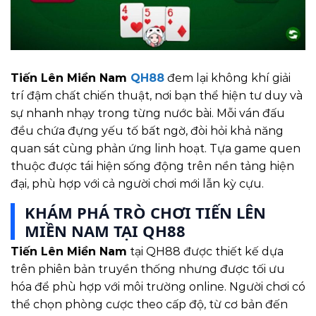
Tiến Lên Miền Nam
QH88
đem lại không khí giải
trí đậm chất chiến thuật, nơi bạn thể hiện tư duy và
sự nhanh nhạy trong từng nước bài. Mỗi ván đấu
đều chứa đựng yếu tố bất ngờ, đòi hỏi khả năng
quan sát cùng phản ứng linh hoạt. Tựa game quen
thuộc được tái hiện sống động trên nền tảng hiện
đại, phù hợp với cả người chơi mới lẫn kỳ cựu.
KHÁM PHÁ TRÒ CHƠI TIẾN LÊN
MIỀN NAM TẠI QH88
Tiến Lên Miền Nam
tại QH88 được thiết kế dựa
trên phiên bản truyền thống nhưng được tối ưu
hóa để phù hợp với môi trường online. Người chơi có
thể chọn phòng cược theo cấp độ, từ cơ bản đến