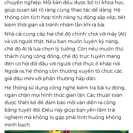
chuyên nghiệp. Mỗi bàn đều được bố trí khoa học,
giúp quan sát rõ ràng cùng thao tác dễ dàng. Hệ
thống còn tích hợp tính năng tự động sắp xếp, tiết
kiệm thời gian và tránh nhầm lẫn khi ra bài.
Nhà cái cung cấp hai chế độ chính: chơi với máy (AI)
và với người thật. Nếu bạn muốn luyện kỹ năng,
chế độ AI là lựa chọn lý tưởng. Còn nếu muốn thử
thách cùng cộng đồng, chế độ trực tuyến mang
đến cơ hội đối đầu với người chơi thực ở khắp nơi.
Ngoài ra, hệ thống còn thường xuyên tổ chức các
giải đấu mini với phần thưởng hấp dẫn.
Hệ thống sử dụng công nghệ kiểm tra bài tự động,
ngăn chặn mọi hình thức gian lận. Các thuật toán
được thiết kế để đảm bảo mỗi ván diễn ra công
bằng tuyệt đối. Điều này giúp bạn yên tâm trải
nghiệm mà không lo gặp phải tình huống không
minh bạch.